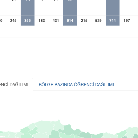
10
245
355
183
431
614
215
529
744
197
NCİ DAĞILIMI
BÖLGE BAZINDA ÖĞRENCİ DAĞILIMI