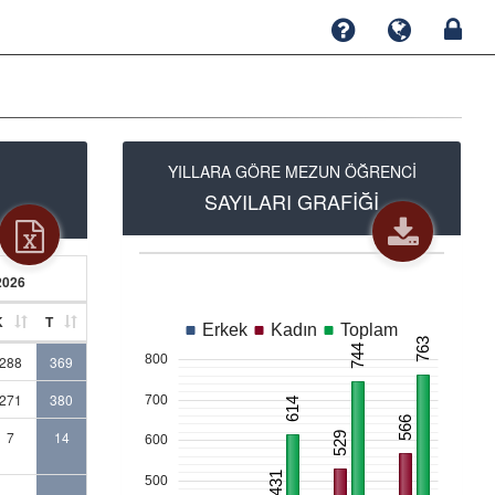
YILLARA GÖRE MEZUN ÖĞRENCİ
SAYILARI GRAFİĞİ
2026
K
T
Erkek
Kadın
Toplam
763
744
800
288
369
271
380
700
614
566
7
14
529
600
431
500
-
-