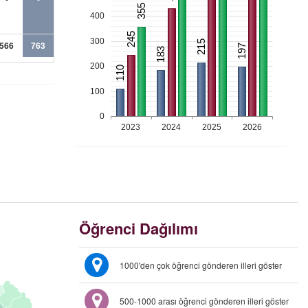
355
400
245
300
215
566
763
197
183
200
110
100
0
2023
2024
2025
2026
Öğrenci Dağılımı
1000'den çok öğrenci gönderen illeri göster
500-1000 arası öğrenci gönderen illeri göster