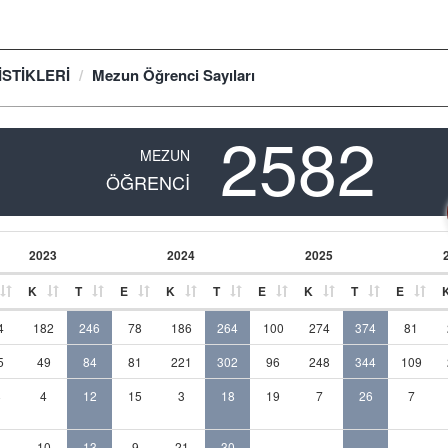
İSTİKLERİ
Mezun Öğrenci Sayıları
2582
MEZUN
ÖĞRENCİ
2023
2024
2025
K
T
E
K
T
E
K
T
E
4
182
246
78
186
264
100
274
374
81
5
49
84
81
221
302
96
248
344
109
8
4
12
15
3
18
19
7
26
7
3
10
13
9
21
30
-
-
-
-