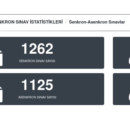
RON SINAV İSTATİSTİKLERİ
Senkron-Asenkron Sınavlar
1262
SENKRON SINAV SAYISI
1125
ASENKRON SINAV SAYISI